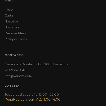
MENÚ
Inicio
Carta
Nosotros
Ubicación
Reservar Mesa
Pide por Glovo
CONTACTO
Carrer de la Diputació, 139, 08011 Barcelona
+34 936 84 41 15
info@vabowl.com
HORARIO
Todos los días del año: 13:00 – 23:00
Menú Mediodía (Lun–Vie): 13:00–16:00