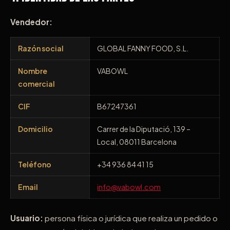
Vendedor:
Razón social
GLOBAL FANNY FOOD, S.L.
Nombre
VABOWL
comercial
CIF
B67247361
Domicilio
Carrer de la Diputació, 139 –
Local, 08011 Barcelona
Teléfono
+34 936 84 41 15
Email
info@vabowl.com
Usuario:
persona física o jurídica que realiza un pedido o