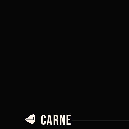
5,90 €
🥩 Carne