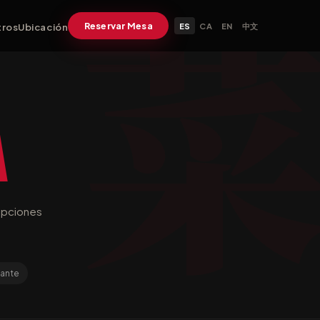
Reservar Mesa
tros
Ubicación
ES
CA
EN
中文
a
Opciones
cante