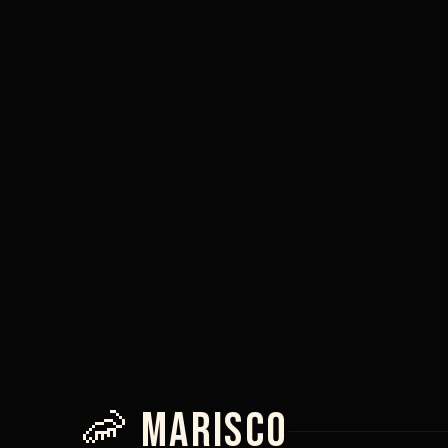
6,90 €
7,90
🦐 Marisco