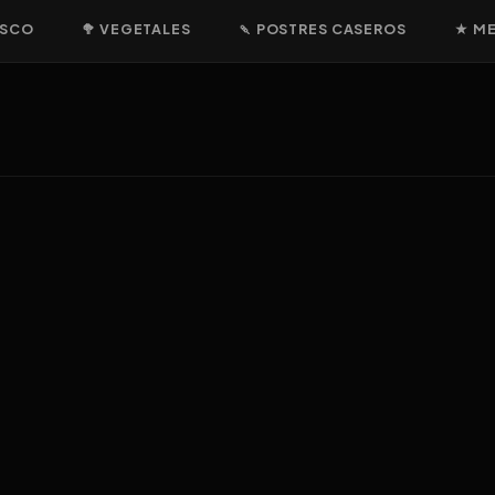
ISCO
🥦 VEGETALES
🍡 POSTRES CASEROS
★ M