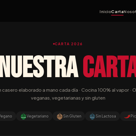
Inicio
Carta
Noso
CARTA 2026
Nuestra
Cart
 casero elaborado a mano cada día · Cocina 100% al vapor · 
veganas, vegetarianas y sin gluten
Vegano
Vegetariano
Sin Gluten
Sin Lactosa
Pi