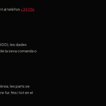
nt al telèfon
+34 936
GDD), les dades
 de la seva comanda o
rsia, les parts se
 fur, fins i tot en el