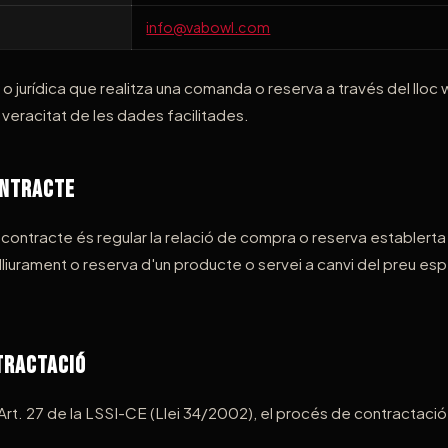
info@vabowl.com
o jurídica que realitza una comanda o reserva a través del lloc 
i veracitat de les dades facilitades.
ontracte
contracte és regular la relació de compra o reserva establerta 
l lliurament o reserva d'un producte o servei a canvi del preu espe
tractació
Art. 27 de la LSSI-CE (Llei 34/2002), el procés de contractació