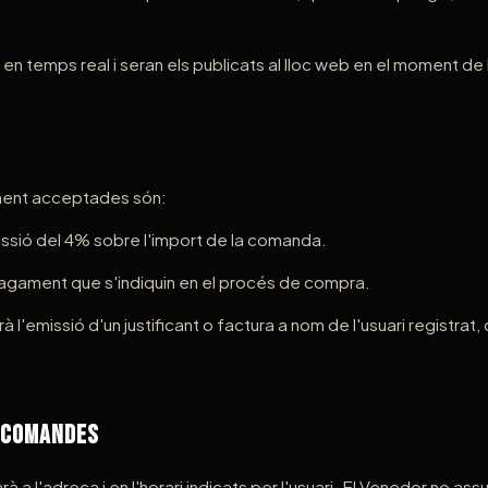
 en temps real i seran els publicats al lloc web en el moment de
ent acceptades són:
sió del 4% sobre l'import de la comanda.
pagament que s'indiquin en el procés de compra.
'emissió d'un justificant o factura a nom de l'usuari registrat, 
e Comandes
arà a l'adreça i en l'horari indicats per l'usuari. El Venedor no as