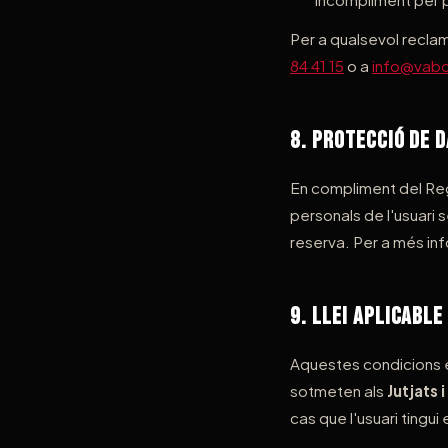
Per a qualsevol reclam
84 41 15
o a
info@vab
8. Protecció de 
En compliment del Re
personals de l'usuari
reserva. Per a més inf
9. Llei Aplicable 
Aquestes condicions es
sotmeten als
Jutjats 
cas que l'usuari tingui