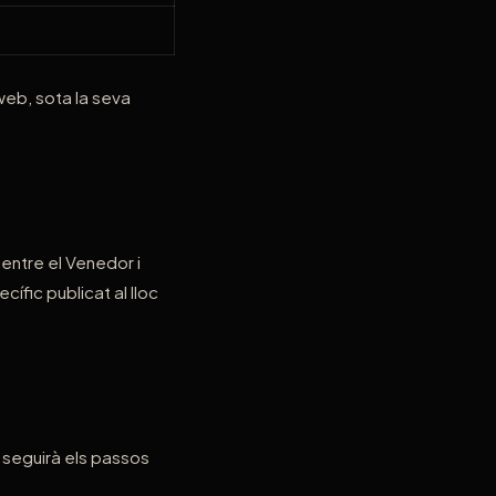
web, sota la seva
entre el Venedor i
cífic publicat al lloc
 seguirà els passos