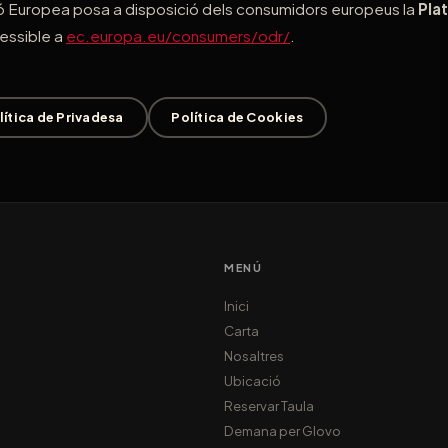
sió Europea posa a disposició dels consumidors europeus la
Pla
cessible a
ec.europa.eu/consumers/odr/
.
lítica de Privadesa
Política de Cookies
MENÚ
Inici
Carta
Nosaltres
Ubicació
Reservar Taula
Demana per Glovo