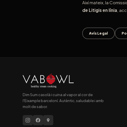
Així mateix, la Comis
de Litigis en línia
, ac
Avís Legal
Po
Dim Sum casolà i cuina al vapor al cor de
l'Eixample barceloní. Autèntic, saludable i amb
molt de sabor.