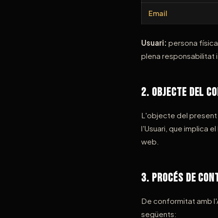
Email
Usuari:
persona física 
plena responsabilitat 
2. Objecte del C
L'objecte del present 
l'Usuari, que implica e
web.
3. Procés de Con
De conformitat amb l'
següents: