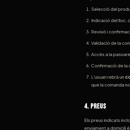
Selecció del produc
Indicació del lloc, 
Revisió i confirmac
Validació de la com
Accés a la passare
Confirmació de la
L'usuari rebrà un
co
que la comanda no
4. Preus
Els preus indicats inclo
enviament a domicili 