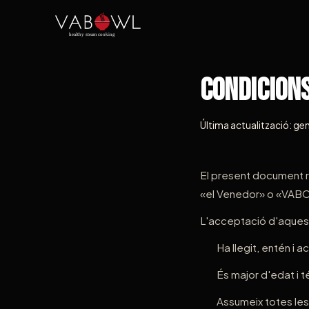
Condicion
Última actualització: g
El present document re
«el Venedor» o «VABOWL
L'acceptació d'aquest
Ha llegit, entén i
És major d'edat i t
Assumeix totes les