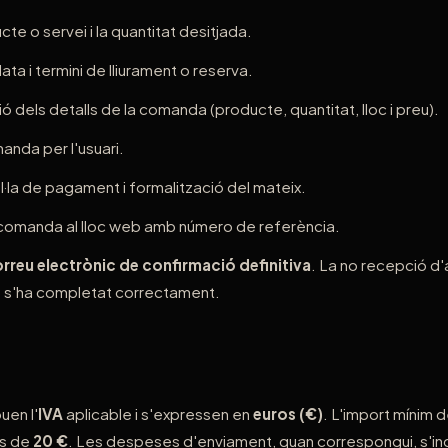
te o servei i la quantitat desitjada.
data i termini de lliurament o reserva.
ió dels detalls de la comanda (producte, quantitat, lloc i preu).
anda per l'usuari.
l·la de pagament i formalització del mateix.
 comanda al lloc web amb número de referència.
rreu electrònic de confirmació definitiva
. La no recepció d'
 s'ha completat correctament.
uen l'
IVA
aplicable i s'expressen en
euros (€)
. L'import mínim
és de
20 €
. Les despeses d'enviament, quan correspongui, s'in