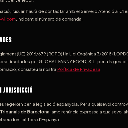
ació, l'usuari haurà de contactar amb el Servei d'Atenció al Clie
owl.com
, indicant el número de comanda.
Dades
glament (UE) 2016/679 (RGPD) i la Llei Orgànica 3/2018 (LOPD
 seran tractades per GLOBAL FANNY FOOD, S.L. per a la gestió
ormació, consulteu la nostra
Política de Privadesa
.
i Jurisdicció
 regeixen per la legislació espanyola. Per a qualsevol controvè
i Tribunals de Barcelona
, amb renúncia expressa a qualsevol altre
 el seu domicili fora d'Espanya.