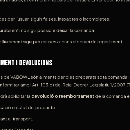
:
es per l'usuari siguin falses, inexactes o incompletes.
gui absent i no sigui possible deixar la comanda.
e lliurament sigui per causes alienes al servei de repartiment.
timent i Devolucions
es de VABOWL són aliments peribles preparats sota comanda
formitat amb l'Art. 103.d) del Reial Decret Legislatiu 1/2007
rà sol·licitar la
devolució o reemborsament
de la comanda e
cació o estat del producte.
ant el transport.
art del Venedor.