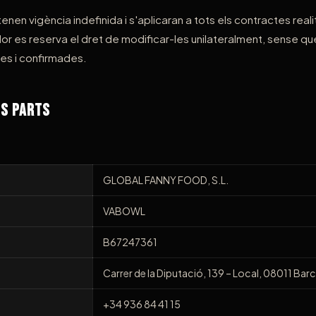
nen vigència indefinida i s'aplicaran a tots els contractes reali
 es reserva el dret de modificar-les unilateralment, sense que
es i confirmades.
es Parts
GLOBAL FANNY FOOD, S.L.
VABOWL
B67247361
Carrer de la Diputació, 139 – Local, 08011 Bar
+34 936 84 41 15