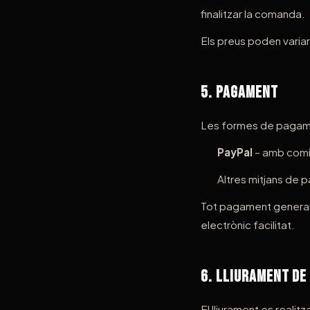
finalitzar la comanda.
Els preus poden variar
5. Pagament
Les formes de pagam
PayPal
– amb comis
Altres mitjans de 
Tot pagament generarà l
electrònic facilitat.
6. Lliurament d
El lliurament es realitz