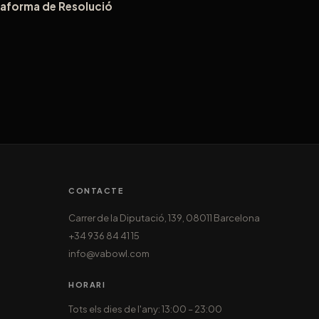
taforma de Resolució
CONTACTE
Carrer de la Diputació, 139, 08011 Barcelona
+34 936 84 41 15
info@vabowl.com
HORARI
Tots els dies de l'any: 13:00 – 23:00