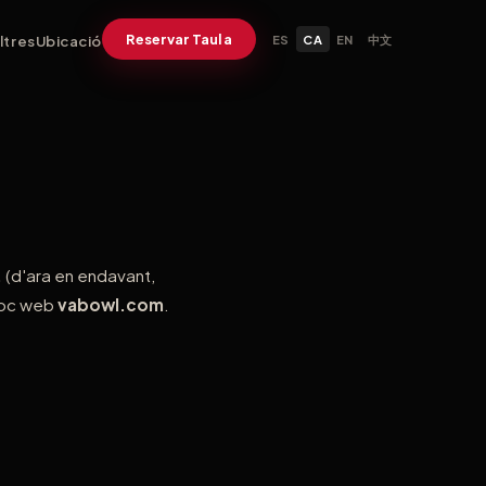
Reservar Taula
ltres
Ubicació
ES
CA
EN
中文
.
(d'ara en endavant,
lloc web
vabowl.com
.