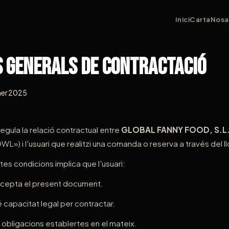
Inici
Carta
Nosa
s Generals de Contractació
ener 2025
gula la relació contractual entre
GLOBAL FANNY FOOD, S.L
») i l'usuari que realitzi una comanda o reserva a través del 
es condicions implica que l'usuari:
 accepta el present document.
é capacitat legal per contractar.
 obligacions establertes en el mateix.