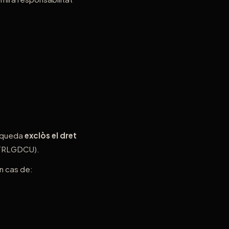
, queda
exclòs el dret
 (TRLGDCU).
n cas de: