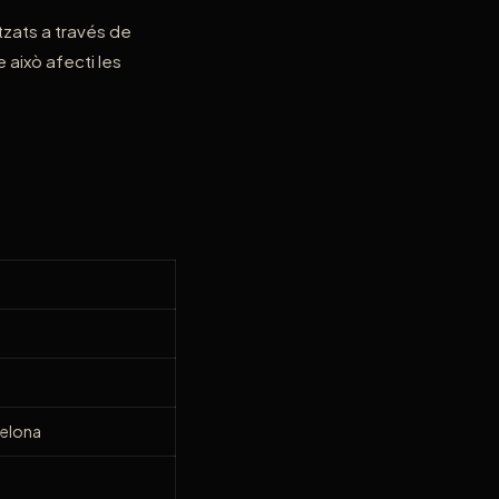
tzats a través de
 això afecti les
celona