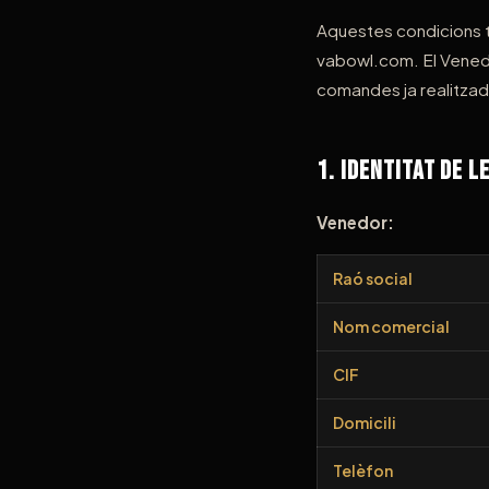
Aquestes condicions te
vabowl.com. El Venedor
comandes ja realitzad
1. Identitat de l
Venedor:
Raó social
Nom comercial
CIF
Domicili
Telèfon