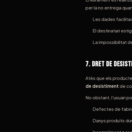
per la no entrega quan
Les dades facilitad
El destinatari esti
La impossibilitat d
7. Dret de Desis
Atès que els product
de desistiment
de con
No obstant, l'usuari pod
Defectes de fabri
Danys produïts dur
Incompliment per p