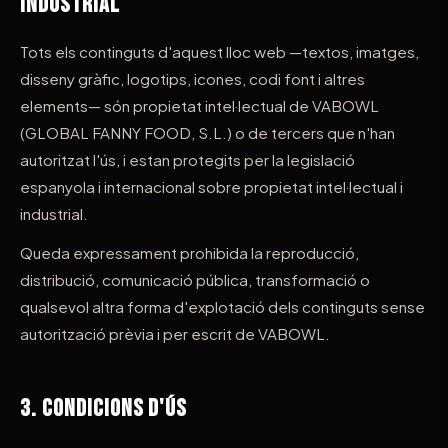
Industrial
Tots els continguts d'aquest lloc web —textos, imatges,
disseny gràfic, logotips, icones, codi font i altres
elements— són propietat intel·lectual de VABOWL
(GLOBAL FANNY FOOD, S.L.) o de tercers que n'han
autoritzat l'ús, i estan protegits per la legislació
espanyola i internacional sobre propietat intel·lectual i
industrial.
Queda expressament prohibida la reproducció,
distribució, comunicació pública, transformació o
qualsevol altra forma d'explotació dels continguts sense
autorització prèvia i per escrit de VABOWL.
3. Condicions d'Ús