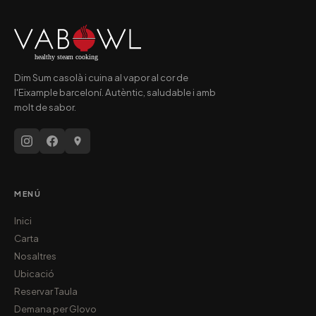
Dim Sum casolà i cuina al vapor al cor de
l'Eixample barceloní. Autèntic, saludable i amb
molt de sabor.
MENÚ
Inici
Carta
Nosaltres
Ubicació
Reservar Taula
Demana per Glovo