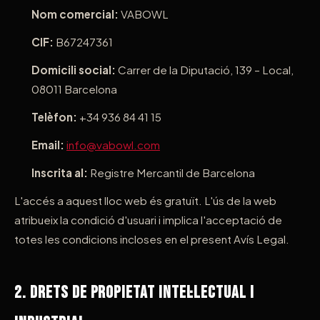
Nom comercial:
VABOWL
CIF:
B67247361
Domicili social:
Carrer de la Diputació, 139 – Local,
08011 Barcelona
Telèfon:
+34 936 84 41 15
Email:
info@vabowl.com
Inscrita al:
Registre Mercantil de Barcelona
L'accés a aquest lloc web és gratuït. L'ús de la web
atribueix la condició d'usuari i implica l'acceptació de
totes les condicions incloses en el present Avís Legal.
2. Drets de Propietat Intel·lectual i