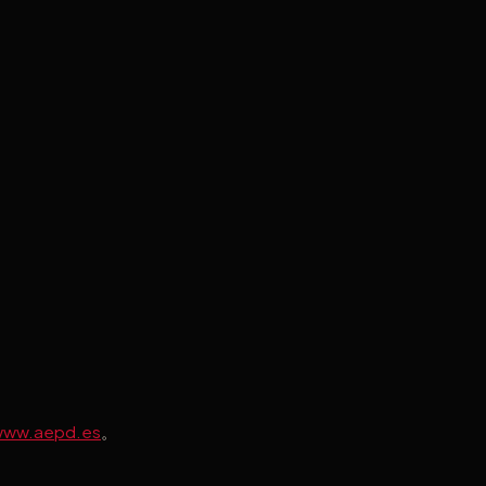
www.aepd.es
。