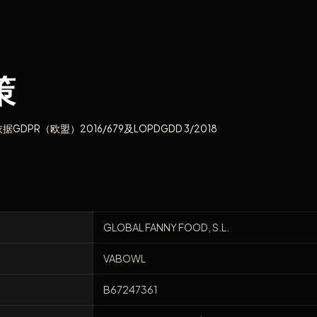
策
据GDPR（欧盟）2016/679及LOPDGDD 3/2018
GLOBAL FANNY FOOD, S.L.
VABOWL
B67247361