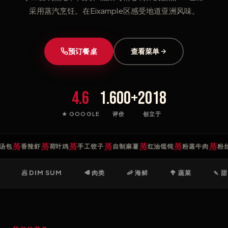
采用蒸汽烹饪。在Eixample区感受地道亚洲风味。
预订餐桌
查看菜单
4.6
1.600+
2018
★ GOOGLE
评价
创立于
蒸
蒸
蒸
蒸
蒸
蒸
蒸
包
香辣虾
荷叶鸡
手工饺子
自制麻薯
红油馄饨
粉蒸牛肉
粉丝虾
🥟 DIM SUM
🥩 肉类
🦐 海鲜
🥦 蔬菜
🍡 