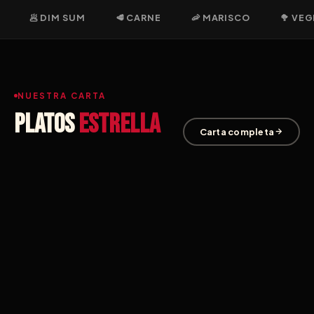
🥟 DIM SUM
🥩 CARNE
🦐 MARISCO
🥦 VE
NUESTRA CARTA
Platos
estrella
Carta completa