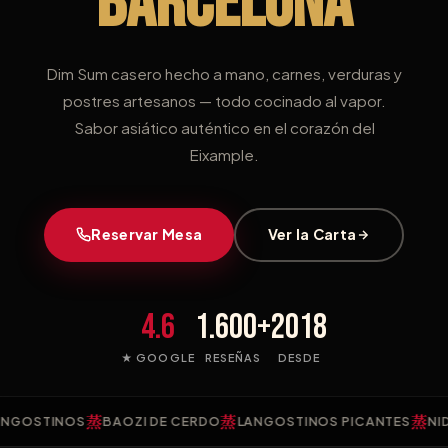
BARCELONA
Dim Sum casero hecho a mano, carnes, verduras y
postres artesanos — todo cocinado al vapor.
Sabor asiático auténtico en el corazón del
Eixample.
Reservar Mesa
Ver la Carta
4.6
1.600+
2018
★ GOOGLE
RESEÑAS
DESDE
蒸
蒸
蒸
TINOS
BAOZI DE CERDO
LANGOSTINOS PICANTES
NIDO DE 