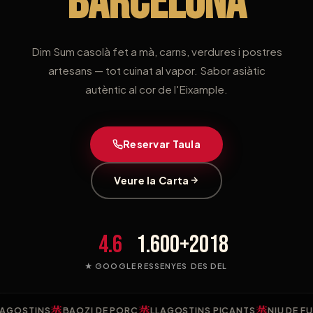
BARCELONA
Dim Sum casolà fet a mà, carns, verdures i postres
artesans — tot cuinat al vapor. Sabor asiàtic
autèntic al cor de l'Eixample.
Reservar Taula
Veure la Carta
4.6
1.600+
2018
★ GOOGLE
RESSENYES
DES DEL
蒸
蒸
蒸
TINS
BAOZI DE PORC
LLAGOSTINS PICANTS
NIU DE FULLA D