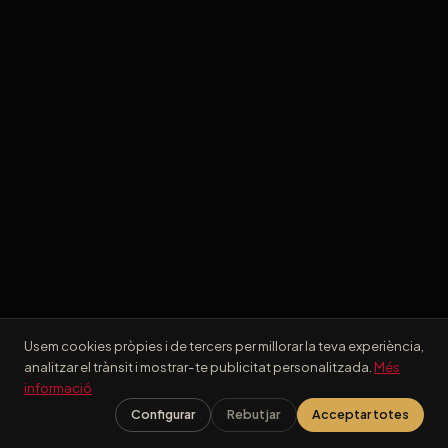
Usem cookies pròpies i de tercers per millorar la teva experiència,
analitzar el trànsit i mostrar-te publicitat personalitzada.
Més
informació
Configurar
Rebutjar
Acceptar totes